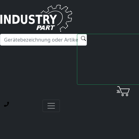
✕
Hallo! Ich kann Ihnen gerne bei Fragen zu unseren
Servicedienstleistungen weiterhelfen.
Startseite
Service
Yaskawa
Varispeed VS-626M5 Inverter und VS-626MR5
Converter Module
YASKAWA SERVICE
NAVIGATION
Yaskawa Drives
SGDB Sigma 1 Servopack
SGDH Sigma II Servopack