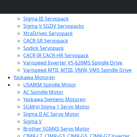
Yaskawa Siemens SGDK Serie und CIMR-
Converter/Inverter Serie
Sigma III Servopack
Sigma V SGDV Servopacks
XtraDrives Servopack
CACR-SR Servopack
Sodick Servopack
CACR-IR CACR-HR Servopack
Varispeed Inverter VS-626M5 Spindle Drive
Varispeed MTII, MTIII, VMW, VMS Spindle Drive
Yaskawa Motoren
USAIKM Spindle Motor
AC Spindle Motor
Yaskawa Siemens Motoren
SGM(x) Sigma 1 Servo Motor
Sigma II AC Servo Motor
Sigma V
Brother SGMKS Servo Motor
CIMR-L7, CIMR-G3, CIMR-G5, CIMR-G7 Inverter