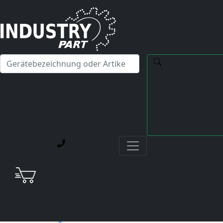
✕
Hallo! Ich kann Ihnen gerne bei Fragen zu unseren
Servicedienstleistungen weiterhelfen.
Startseite
Unternehmen
Datenschutzerklärung
DATENSCHUTZERKLäRUNG
NAVIGATION
Über industrypart
News
Blog-Beiträge
Zertifizierung
Nachhaltigkeit