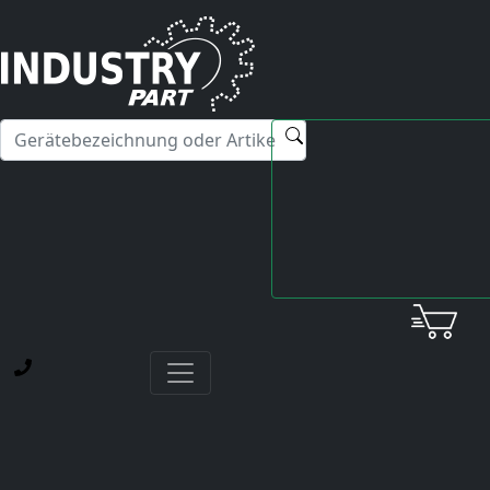
✕
Hallo! Ich kann Ihnen gerne bei Fragen zu unseren
Servicedienstleistungen weiterhelfen.
Startseite
Unternehmen
AGBs
AGBS
NAVIGATION
Über industrypart
News
Blog-Beiträge
Zertifizierung
Nachhaltigkeit