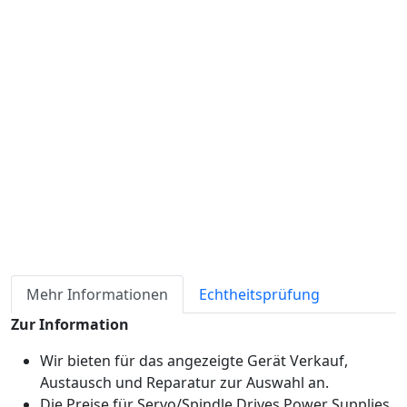
Verfügbarkeit
Lagerbestand
ℹ
Artikelmenge:
Sofort-Kaufen
Angebot anfordern
Zahlungsmöglichkeiten:
Mehr Informationen
Echtheitsprüfung
Zur Information
Wir bieten für das angezeigte Gerät Verkauf,
Austausch und Reparatur zur Auswahl an.
Die Preise für Servo/Spindle Drives Power Supplies