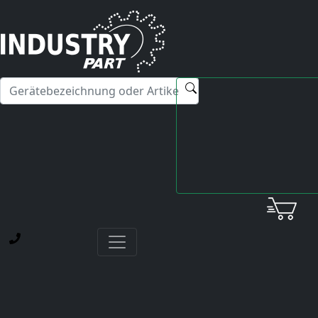
✕
Hallo! Ich kann Ihnen gerne bei Fragen zu unseren
Servicedienstleistungen weiterhelfen.
Startseite
Yaskawa
AC Drive
CIMR-M5N20225A