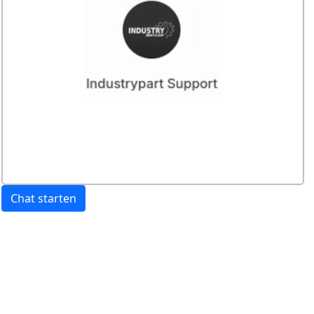
Chat starten
Preis:
exkl. USt.
inkl. USt
Versandkosten
werden extra berechnet