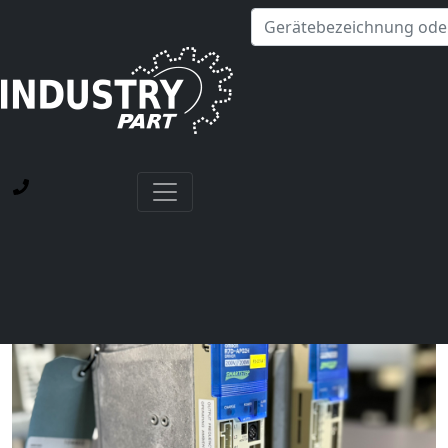
✕
Hallo! Ich kann Ihnen gerne bei Fragen zu unseren
Servicedienstleistungen weiterhelfen.
Startseite
Aktuelle Blog-Beiträge
Achtung vor Fake-Geräten – Warum Reparatur oft
besser als Neukauf ist