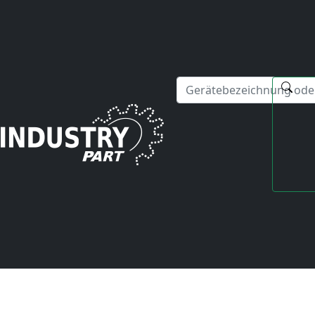
✕
Hallo! Ich kann Ihnen gerne bei Fragen zu unseren Serviced
Startseite
Yaskawa
AC Drive
CIMR-M5A2018