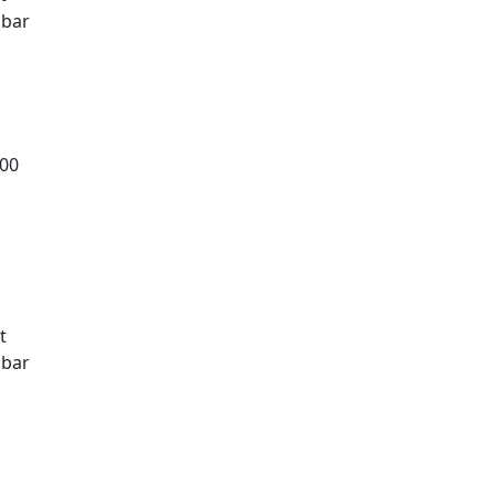
gbar
,00
t
gbar