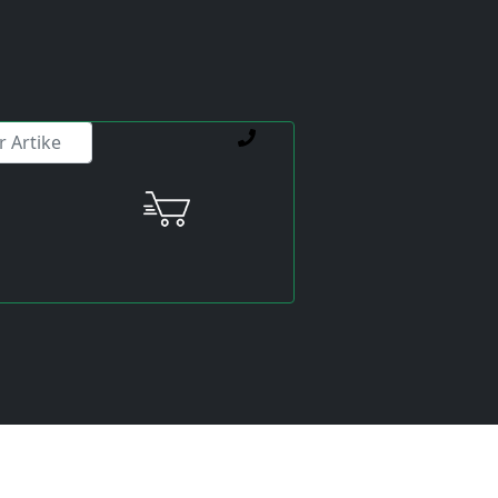
ienstleistungen weiterhelfen.
Preis:
exkl. USt.
inkl. USt
Versandkosten
werden extra