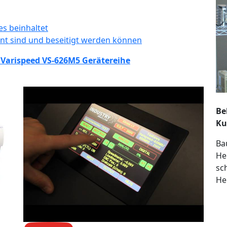
s beinhaltet
nnt sind und beseitigt werden können
Varispeed VS-626M5 Gerätereihe
Be
Ku
Ba
He
sc
He