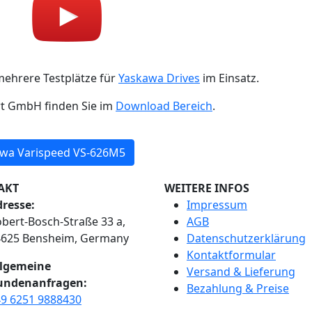
mehrere Testplätze für
Yaskawa Drives
im Einsatz.
rt GmbH finden Sie im
Download Bereich
.
wa Varispeed VS-626M5
AKT
WEITERE INFOS
resse:
Impressum
bert-Bosch-Straße 33 a,
AGB
4625 Bensheim, Germany
Datenschutzerklärung
Kontaktformular
llgemeine
Versand & Lieferung
undenanfragen:
Bezahlung & Preise
9 6251 9888430