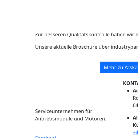
Zur besseren Qualitätskontrolle haben wir 
Unsere aktuelle Broschüre über industrypa
Mehr zu Yaska
KONT
Ad
Ro
6
Serviceunternehmen für
A
Antriebsmodule und Motoren.
K
+4