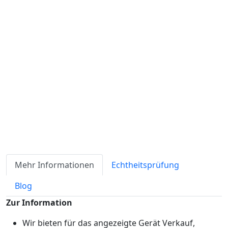
Verfügbarkeit
Lagerbestand
ℹ
Artikelmenge:
Sofort-Kaufen
Angebot anfordern
Zahlungsmöglichkeiten:
Mehr Informationen
Echtheitsprüfung
Blog
Zur Information
Wir bieten für das angezeigte Gerät Verkauf,