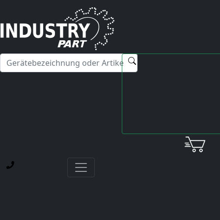
✕
Hallo! Ich kann Ihnen gerne bei Fragen zu unseren
Servicedienstleistungen weiterhelfen.
Startseite
Yaskawa
Servopack
CACR-SR03BZ1SM