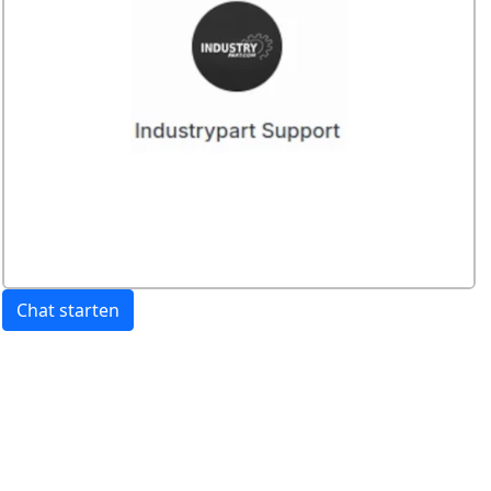
Chat starten
Preis:
exkl. USt.
inkl. USt
Versandkosten
werden extra berechnet