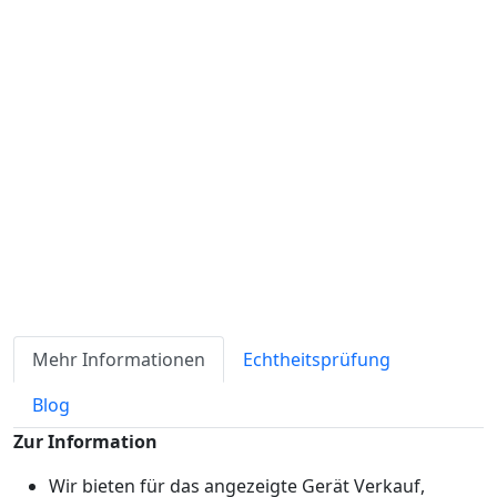
Verfügbarkeit
Lagerbestand
ℹ
Artikelmenge:
Sofort-Kaufen
Angebot anfordern
Zahlungsmöglichkeiten:
Mehr Informationen
Echtheitsprüfung
Blog
Zur Information
Wir bieten für das angezeigte Gerät Verkauf,