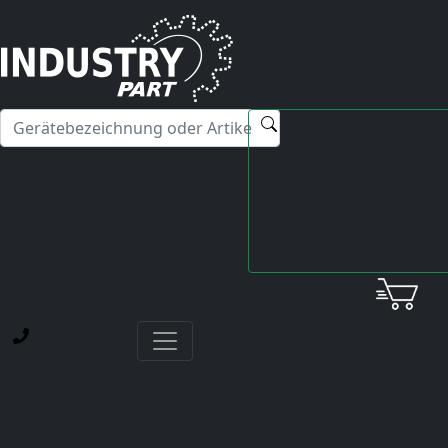
✕
Hallo! Ich kann Ihnen gerne bei Fragen zu unseren
Servicedienstleistungen weiterhelfen.
Startseite
Yaskawa
Servopack
CACR-SR01AE1FR