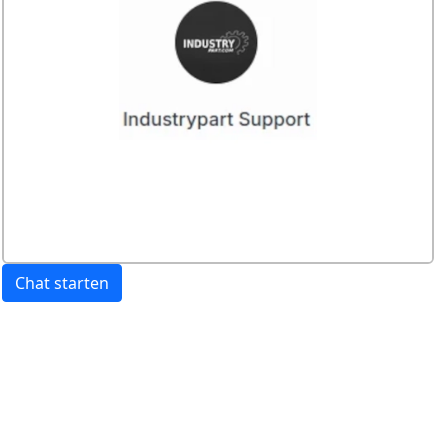
Chat starten
Preis:
exkl. USt.
inkl. USt
Versandkosten
werden extra berechnet