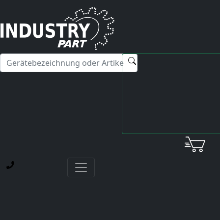
✕
Hallo! Ich kann Ihnen gerne bei Fragen zu unseren
Servicedienstleistungen weiterhelfen.
Startseite
Yaskawa
AC Servo Motor
SGM-A5A312