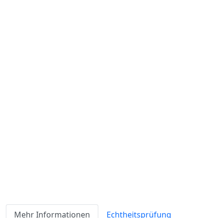
Preis:
exkl. USt.
inkl. USt
Versandkosten
werden extra berechnet
Verfügbarkeit
Lagerbestand
ℹ
Artikelmenge:
Sofort-Kaufen
Angebot anfordern
Zahlungsmöglichkeiten:
Mehr Informationen
Echtheitsprüfung