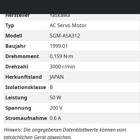
Technisches Datenblatt
▼
Hersteller
Yaskawa
Typ
AC Servo Motor
Modell
SGM-A5A312
Baujahr
1999.01
Drehmoment
0.159 N·m
Drehzahl
3000 r/min
Herkunftsland
JAPAN
Isolationsklasse
B
Leistung
50 W
Spannung
200 V
Stromaufnahme
0.6 A
Hinweis: Die angegebenen Datenblattwerte können vom
tatsächlichen Gerät abweichen.