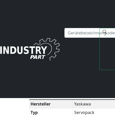
✕
Hallo! Ich kann Ihnen gerne bei Fragen zu unseren Serviced
Startseite
Yaskawa
Servopack
SGDK-050505A
Technisches Datenblatt
▼
Hersteller
Yaskawa
Typ
Servopack