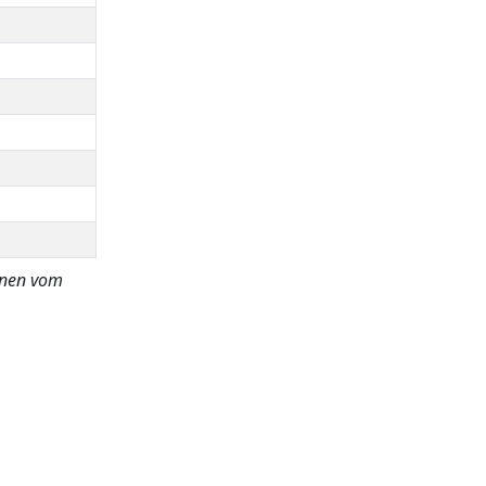
nnen vom
Preis:
exkl. USt.