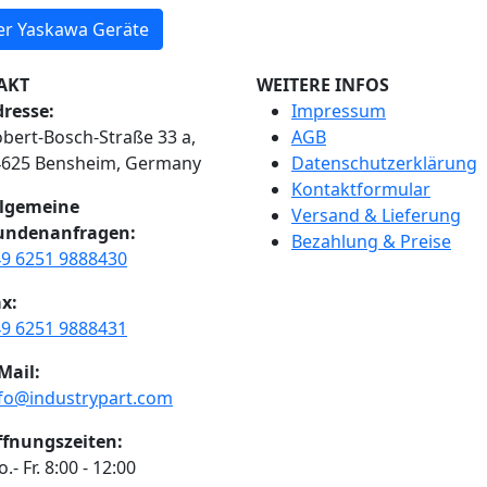
r Yaskawa Geräte
AKT
WEITERE INFOS
resse:
Impressum
bert-Bosch-Straße 33 a,
AGB
4625 Bensheim, Germany
Datenschutzerklärung
Kontaktformular
llgemeine
Versand & Lieferung
undenanfragen:
Bezahlung & Preise
9 6251 9888430
x:
9 6251 9888431
Mail:
fo@industrypart.com
ffnungszeiten:
.- Fr. 8:00 - 12:00