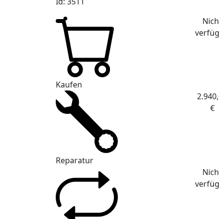
Id: 3511
Nich
verfü
Kaufen
2.940
€
Reparatur
Nich
verfü