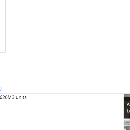
g
 626M3 units