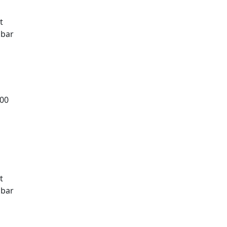
t
gbar
,00
t
gbar