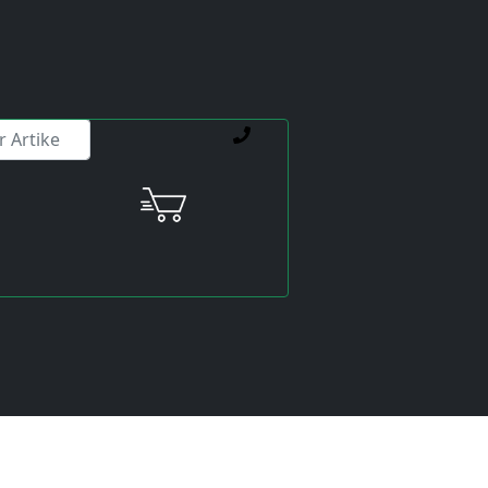
ienstleistungen weiterhelfen.
-MXXX 626VM3
Preis:
exkl. USt.
inkl. USt
Versandkosten
werden extra