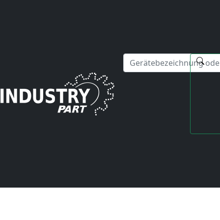
✕
Hallo! Ich kann Ihnen gerne bei Fragen zu unseren Serviced
Startseite
Yaskawa
Varispeed
CIMR-VMW4022