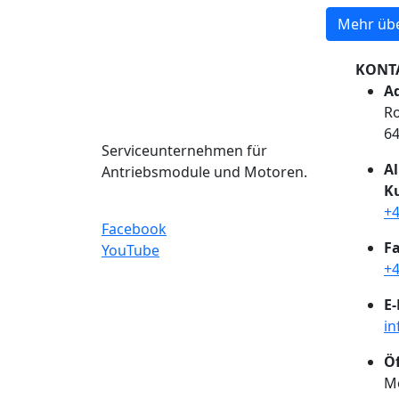
Mehr übe
KONT
Ad
Ro
6
Serviceunternehmen für
A
Antriebsmodule und Motoren.
K
+4
Facebook
Fa
YouTube
+4
E-
in
Ö
Mo