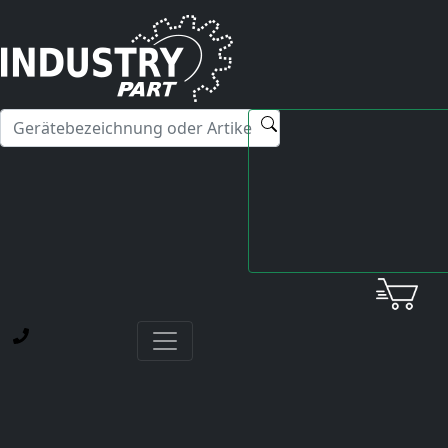
✕
Hallo! Ich kann Ihnen gerne bei Fragen zu unseren
Servicedienstleistungen weiterhelfen.
Startseite
Yaskawa
Varispeed 626VM3
CIMR-VMS2011