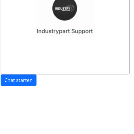
Chat starten
Preis:
exkl. USt.
inkl. USt
Versandkosten
werden extra berechnet