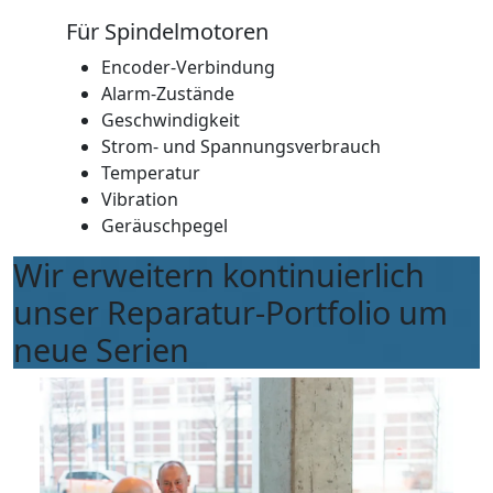
Für Spindelmotoren
Encoder-Verbindung
Alarm-Zustände
Geschwindigkeit
Strom- und Spannungsverbrauch
Temperatur
Vibration
Geräuschpegel
Wir erweitern kontinuierlich
unser Reparatur-Portfolio um
neue Serien