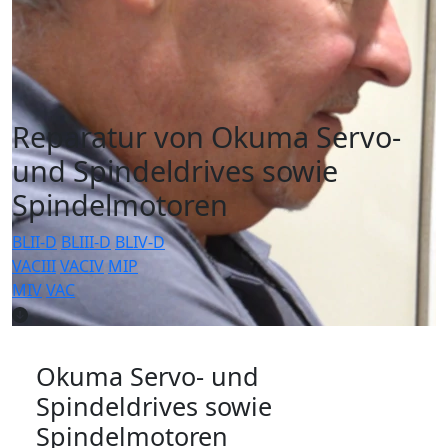
Reparatur von Okuma Servo-
und Spindeldrives sowie
Spindelmotoren
BLII-D
BLIII-D
BLIV-D
VACIII
VACIV
MIP
MIV
VAC
Okuma Servo- und
Spindeldrives sowie
Spindelmotoren