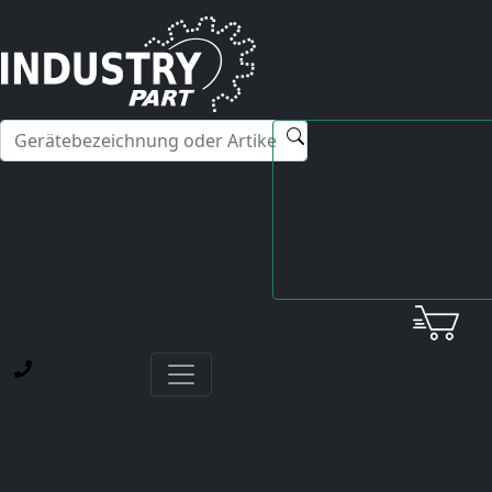
✕
Hallo! Ich kann Ihnen gerne bei Fragen zu unseren
Servicedienstleistungen weiterhelfen.
Startseite
Okuma
Servo Drive
BLII-D3030A or BL2-D3030A Order No.1006-0625