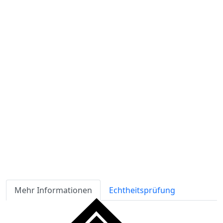
inkl. USt
Versandkosten
werden extra berechnet
Verfügbarkeit
Lagerbestand
ℹ
Artikelmenge:
Sofort-Kaufen
Angebot anfordern
Zahlungsmöglichkeiten:
Mehr Informationen
Echtheitsprüfung