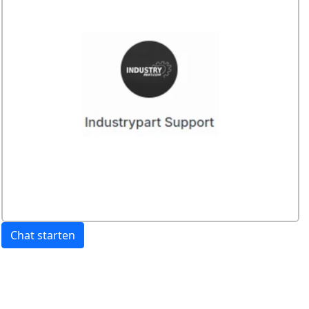
Chat starten
Preis:
exkl. USt.