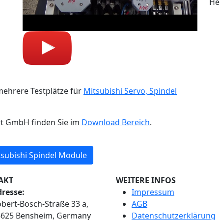
He
mehrere Testplätze für
Mitsubishi Servo, Spindel
rt GmbH finden Sie im
Download Bereich
.
subishi Spindel Module
AKT
WEITERE INFOS
resse:
Impressum
bert-Bosch-Straße 33 a,
AGB
4625 Bensheim, Germany
Datenschutzerklärung