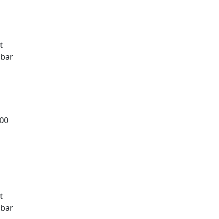
t
gbar
,00
t
gbar