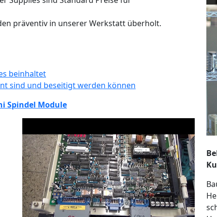
er Supplies sind Standard Preise für
n präventiv in unserer Werkstatt überholt.
s beinhaltet
nnt sind und beseitigt werden können
hi Spindel Module
Be
Ku
Ba
He
sc