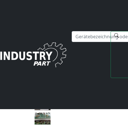
✕
Hallo! Ich kann Ihnen gerne bei Fragen zu unseren Serviced
Startseite
Mitsubishi
FREQROL
FR-SX-2-22K