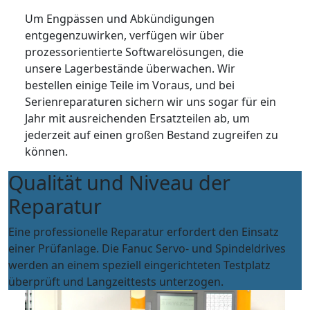
Um Engpässen und Abkündigungen
entgegenzuwirken, verfügen wir über
prozessorientierte Softwarelösungen, die
unsere Lagerbestände überwachen. Wir
bestellen einige Teile im Voraus, und bei
Serienreparaturen sichern wir uns sogar für ein
Jahr mit ausreichenden Ersatzteilen ab, um
jederzeit auf einen großen Bestand zugreifen zu
können.
Qualität und Niveau der
Reparatur
Eine professionelle Reparatur erfordert den Einsatz
einer Prüfanlage. Die Fanuc Servo- und Spindeldrives
werden an einem speziell eingerichteten Testplatz
überprüft und Langzeittests unterzogen.