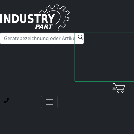
✕
Hallo! Ich kann Ihnen gerne bei Fragen zu unseren
Servicedienstleistungen weiterhelfen.
Startseite
Fanuc
Servo Amplifier
A06B-6096-H206