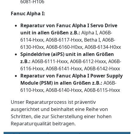
6081-H106
Fanuc Alpha I:
Reparatur von Fanuc Alpha I Servo Drive
unit in allen Größen z.B.:
Alpha I, A06B-
6114-Hxxx, A06B-6117-Hxxx, Betha I, A06B-
6130-H0xx, A06B-6160-H0xx, A06B-6134-H0xx
Spindeldrive (aiPS) unit in allen Größen
z.B.:
A06B-6111-Hxxx, A06B-6112-Hxxx, A06B-
6116-Hxxx, A06B-6141-Hxxx, A06B-6142-Hxxx
Reparatur von Fanuc Alpha I Power Supply
Module (PSM) in allen Größen z.B.:
A06B-
6110-Hxxx, A06B-6140-Hxxx, A06B-6115-Hxxx
Unser Reparaturprozess ist präventiv
ausgerichtet und beinhaltet eine Reihe von
Schritten, die zur Sicherstellung einer hohen
Reparaturqualität beitragen.