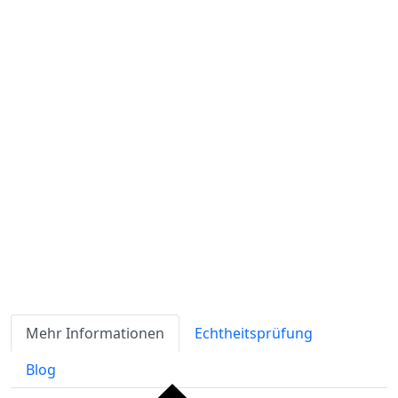
inkl. USt
Versandkosten
werden extra berechnet
Verfügbarkeit
Lagerbestand
ℹ
Artikelmenge:
Sofort-Kaufen
Angebot anfordern
Zahlungsmöglichkeiten:
Mehr Informationen
Echtheitsprüfung
Blog