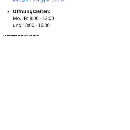
Öffnungszeiten:
Mo.- Fr. 8:00 - 12:00
und 13:00 - 16:30
WEITERE INFOS
Impressum
AGB
Datenschutzerklärung
Kontaktformular
Versand & Lieferung
Bezahlung & Preise
BEWERTEN SIE UNS
Der Neue PDF-Guide