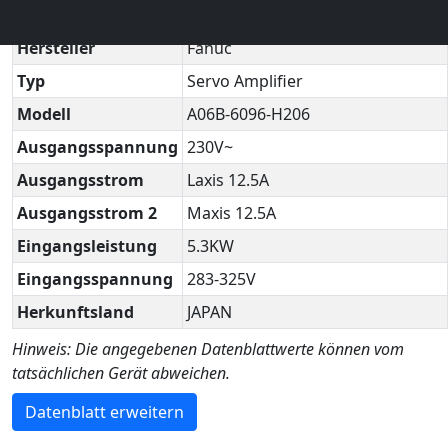
Technisches Datenblatt
▼
Hersteller
Fanuc
Typ
Servo Amplifier
Modell
A06B-6096-H206
Ausgangsspannung
230V~
Ausgangsstrom
Laxis 12.5A
Ausgangsstrom 2
Maxis 12.5A
Eingangsleistung
5.3KW
Eingangsspannung
283-325V
Herkunftsland
JAPAN
Hinweis: Die angegebenen Datenblattwerte können vom
tatsächlichen Gerät abweichen.
Datenblatt erweitern