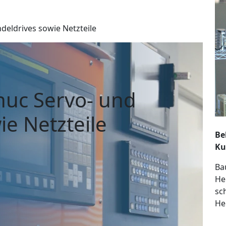
deldrives sowie Netzteile
nuc Servo- und
ie Netzteile
Be
Ku
Ba
He
sc
He