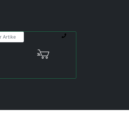
ienstleistungen weiterhelfen.
307 SVM3-20-20-40
Preis:
exkl. USt.
inkl. USt
Versandkosten
werden extra