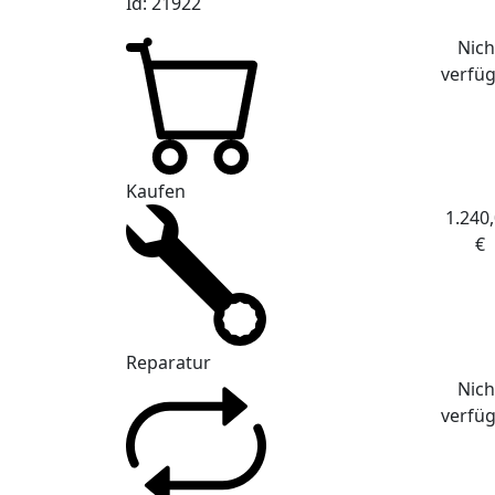
Id: 21922
Nich
verfü
Kaufen
1.240
€
Reparatur
Nich
verfü