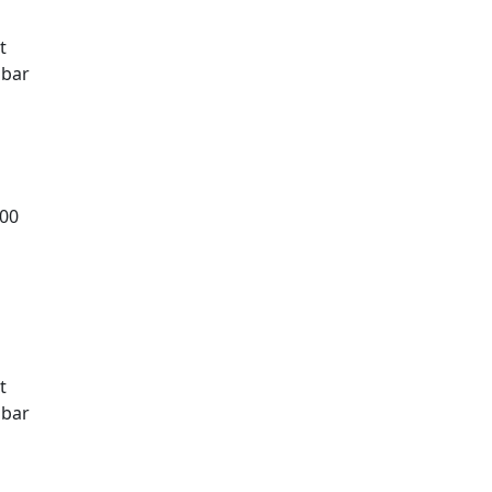
t
gbar
,00
t
gbar