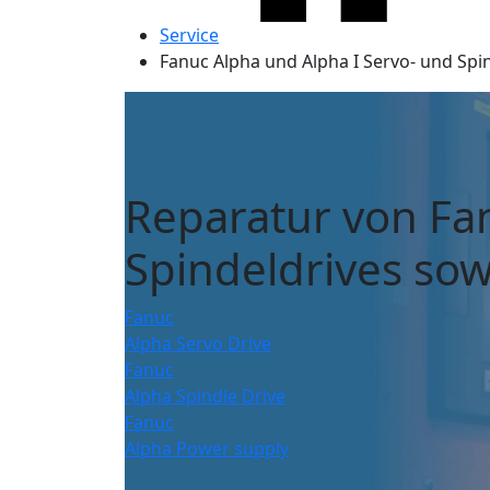
Service
Fanuc Alpha und Alpha I Servo- und Spin
Reparatur von Fa
Spindeldrives sow
Fanuc
Alpha Servo Drive
Fanuc
Alpha Spindle Drive
Fanuc
Alpha Power supply