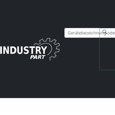
✕
Hallo! Ich kann Ihnen gerne bei Fragen zu unseren Serviced
Startseite
Fanuc
Servo Amplifier
A06B-6080-H