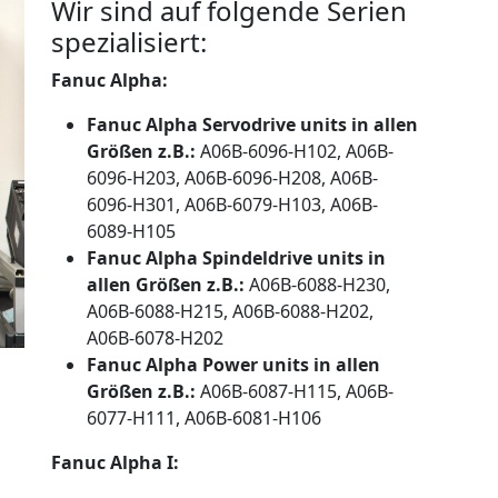
Wir sind auf folgende Serien
spezialisiert:
Fanuc Alpha:
Fanuc Alpha Servodrive units in allen
Größen z.B.:
A06B-6096-H102, A06B-
6096-H203, A06B-6096-H208, A06B-
6096-H301, A06B-6079-H103, A06B-
6089-H105
Fanuc Alpha Spindeldrive units in
allen Größen z.B.:
A06B-6088-H230,
A06B-6088-H215, A06B-6088-H202,
A06B-6078-H202
Fanuc Alpha Power units in allen
Größen z.B.:
A06B-6087-H115, A06B-
6077-H111, A06B-6081-H106
Fanuc Alpha I: