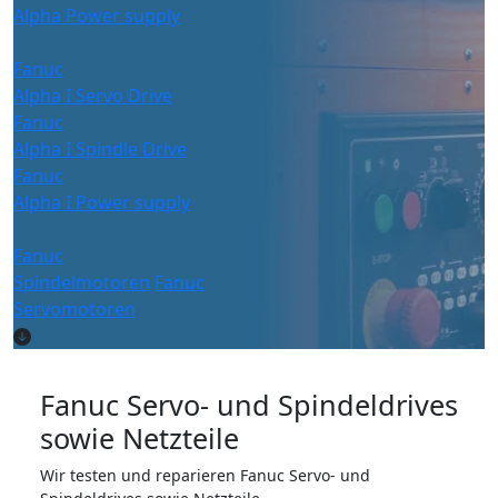
Alpha Power supply
Fanuc
Alpha I Servo Drive
Fanuc
Alpha I Spindle Drive
Fanuc
Alpha I Power supply
Fanuc
Spindelmotoren
Fanuc
Servomotoren
Fanuc Servo- und Spindeldrives
sowie Netzteile
Wir testen und reparieren Fanuc Servo- und