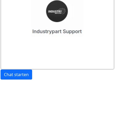
Chat starten
Preis:
exkl. USt.
inkl. USt
Versandkosten
werden extra berechnet