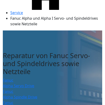
Service
Fanuc Alpha und Alpha I Servo- und Spindeldrives
sowie Netzteile
Reparatur von Fanuc Servo-
und Spindeldrives sowie
Netzteile
Fanuc
Alpha Servo Drive
Fanuc
Alpha Spindle Drive
Fanuc