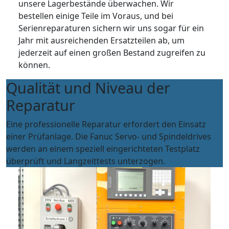
unsere Lagerbestände überwachen. Wir
bestellen einige Teile im Voraus, und bei
Serienreparaturen sichern wir uns sogar für ein
Jahr mit ausreichenden Ersatzteilen ab, um
jederzeit auf einen großen Bestand zugreifen zu
können.
Qualität und Niveau der
Reparatur
Eine professionelle Reparatur erfordert den Einsatz
einer Prüfanlage. Die Fanuc Servo- und Spindeldrives
werden an einem speziell eingerichteten Testplatz
überprüft und Langzeittests unterzogen.