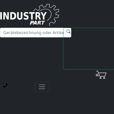
✕
Hallo! Ich kann Ihnen gerne bei Fragen zu unseren
Servicedienstleistungen weiterhelfen.
Startseite
Fanuc
Spindle Amplifier
A06B-6078-H330