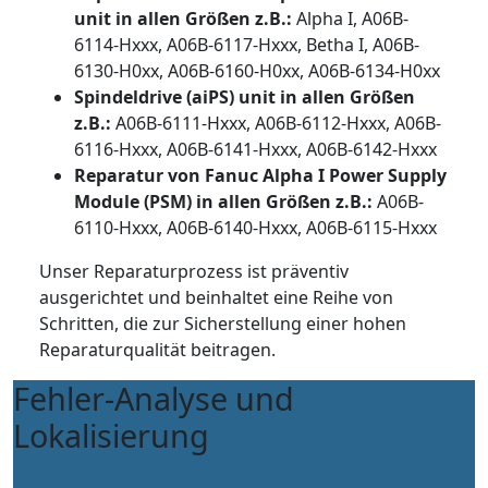
unit in allen Größen z.B.:
Alpha I, A06B-
6114-Hxxx, A06B-6117-Hxxx, Betha I, A06B-
6130-H0xx, A06B-6160-H0xx, A06B-6134-H0xx
Spindeldrive (aiPS) unit in allen Größen
z.B.:
A06B-6111-Hxxx, A06B-6112-Hxxx, A06B-
6116-Hxxx, A06B-6141-Hxxx, A06B-6142-Hxxx
Reparatur von Fanuc Alpha I Power Supply
Module (PSM) in allen Größen z.B.:
A06B-
6110-Hxxx, A06B-6140-Hxxx, A06B-6115-Hxxx
Unser Reparaturprozess ist präventiv
ausgerichtet und beinhaltet eine Reihe von
Schritten, die zur Sicherstellung einer hohen
Reparaturqualität beitragen.
Fehler-Analyse und
Lokalisierung