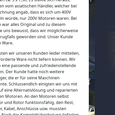
en vom asiatischen Händler, welcher bei
chnung angab, dass es sich um 400V
n würde, nur 200V Motoren waren. Bei
war alles Original und zu diesem
e uns bewusst, dass wir möglicherweise
trugfalls geworden sind. Unser Kunde
e Ware.
ten wir unseren Kunden leider mitteilen,
forderte Ware nicht liefern können. Wir
o eine passende und zufriedenstellende
en. Der Kunde hatte noch weitere
er, die er für seine Maschinen
te. Schlussendlich einigten wir uns mit
f eine Alternativlösung und reparierten
ten Motoren. An den Motoren selbst
r und Rotor funktionsfähig, den Rest,
er, Kabel, Anschlüsse usw. mussten
. Nach der Komplettüberholung lieferten