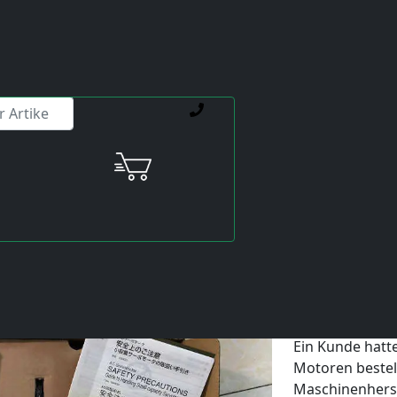
ienstleistungen weiterhelfen.
Startseite
DAA21D Motoren
DAA21D MOTOREN
Beschaff
SGMPH-0
Ein Kunde hat
Motoren bestell
Maschinenherst