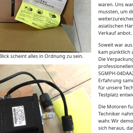
waren. Uns war
mussten, um di
weiterzureichen
asiatischen Hä
Verkauf anbot.
Soweit war aus 
kam pünktlich 
lick scheint alles in Ordnung zu sein.
Die Verpackung
professionellen
SGMPH-04DAA21D
Erfahrung samme
für unsere Tech
Testplatz entw
Die Motoren fu
Techniker nah
wahr. Wir demon
sich heraus, da