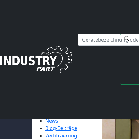
✕
Hallo! Ich kann Ihnen gerne bei Fragen zu unseren Serviced
News
Erfahrung mit asiatischen Händlern
Kundenerfahrung: Yaskawa SGMPH-04
KUNDENERFAHRUNG: YASKAWA SGMPH-04
NAVIGATION
Über
industrypart
News
Blog-Beiträge
Zertifizierung