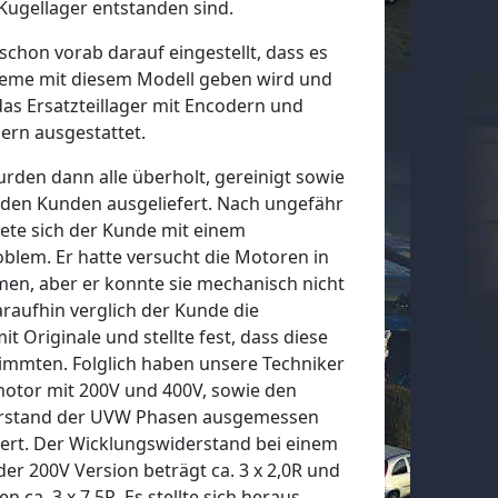
Kugellager entstanden sind.
schon vorab darauf eingestellt, dass es
eme mit diesem Modell geben wird und
as Ersatzteillager mit Encodern und
ern ausgestattet.
rden dann alle überholt, gereinigt sowie
n den Kunden ausgeliefert. Nach ungefähr
te sich der Kunde mit einem
blem. Er hatte versucht die Motoren in
men, aber er konnte sie mechanisch nicht
raufhin verglich der Kunde die
t Originale und stellte fest, dass diese
timmten. Folglich haben unsere Techniker
motor mit 200V und 400V, sowie den
rstand der UVW Phasen ausgemessen
rt. Der Wicklungswiderstand bei einem
er 200V Version beträgt ca. 3 x 2,0R und
 ca. 3 x 7,5R. Es stellte sich heraus,