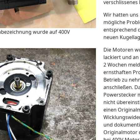
verschlissenes 
Wir hatten uns 
mögliche Probl
entsprechend d
enbezeichnung wurde auf 400V
neuen Kugellag
Die Motoren wu
lackiert und a
2 Wochen melde
ernsthaften Pro
Betrieb zu neh
anschließen. Da
Powerstecker mi
nicht übereins
einen Original
Wicklungswide
und dokumentie
Originalmotor d
bei 400V Motoren