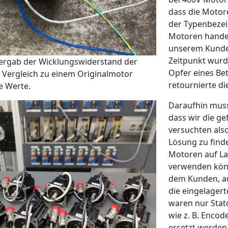
dass die Motor
der Typenbezei
Motoren handel
unserem Kunde 
Zeitpunkt wurd
ergab der Wicklungswiderstand der
Opfer eines Be
Vergleich zu einem Originalmotor
retournierte di
e Werte.
Daraufhin muss
dass wir die ge
versuchten als
Lösung zu find
Motoren auf Lag
verwenden könn
dem Kunden, au
die eingelager
waren nur Stato
wie z. B. Encod
ersetzt werden