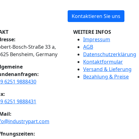
Kontaktieren Sie uns
AKT
WEITERE INFOS
resse:
Impressum
bert-Bosch-Straße 33 a,
AGB
4625 Bensheim, Germany
Datenschutzerklärung
Kontaktformular
llgemeine
Versand & Lieferung
undenanfragen:
Bezahlung & Preise
9 6251 9888430
x:
9 6251 9888431
Mail:
fo@industrypart.com
ffnungszeiten: