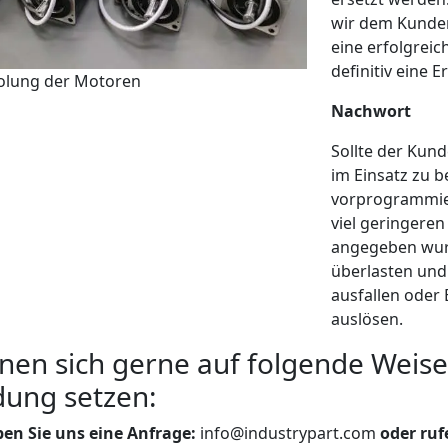
wir dem Kunden
eine erfolgrei
definitiv eine E
olung der Motoren
Nachwort
Sollte der Kun
im Einsatz zu 
vorprogrammier
viel geringeren
angegeben wur
überlasten und
ausfallen ode
auslösen.
nen sich gerne auf folgende Weise
dung setzen:
ben Sie uns eine Anfrage:
info@industrypart.com
oder ruf