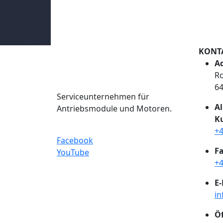
KONT
Ad
Ro
6
Serviceunternehmen für
A
Antriebsmodule und Motoren.
K
+4
Facebook
Fa
YouTube
+4
E-
in
Ö