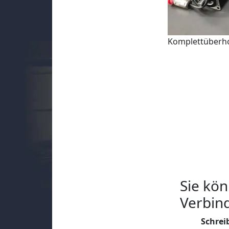
Komplettüberh
Sie kön
Verbin
Schrei