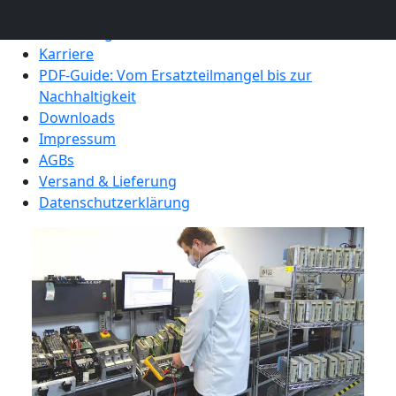
Nachhaltigkeit
Bewertungen & Referenzen
Karriere
PDF-Guide: Vom Ersatzteilmangel bis zur
Nachhaltigkeit
Downloads
Impressum
AGBs
Versand & Lieferung
Datenschutzerklärung