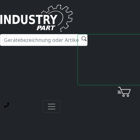
✕
Hallo! Ich kann Ihnen gerne bei Fragen zu unseren
Servicedienstleistungen weiterhelfen.
Startseite
News
Serienmäßige Reparaturen für Yaskawa XtraDrives
SERIENMäßIGE REPARATUREN FüR YASKAWA
XTRADRIVES
NAVIGATION
Über industrypart
News
Blog-Beiträge
Zertifizierung