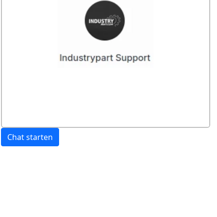
Chat starten
Preis:
exkl. USt.
inkl. USt
Versandkosten
werden extra berechnet