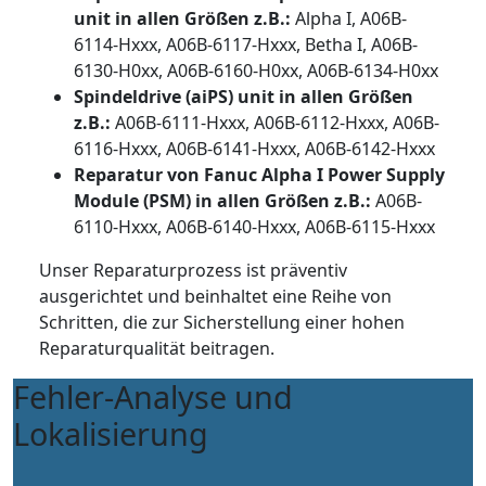
unit in allen Größen z.B.:
Alpha I, A06B-
6114-Hxxx, A06B-6117-Hxxx, Betha I, A06B-
6130-H0xx, A06B-6160-H0xx, A06B-6134-H0xx
Spindeldrive (aiPS) unit in allen Größen
z.B.:
A06B-6111-Hxxx, A06B-6112-Hxxx, A06B-
6116-Hxxx, A06B-6141-Hxxx, A06B-6142-Hxxx
Reparatur von Fanuc Alpha I Power Supply
Module (PSM) in allen Größen z.B.:
A06B-
6110-Hxxx, A06B-6140-Hxxx, A06B-6115-Hxxx
Unser Reparaturprozess ist präventiv
ausgerichtet und beinhaltet eine Reihe von
Schritten, die zur Sicherstellung einer hohen
Reparaturqualität beitragen.
Fehler-Analyse und
Lokalisierung