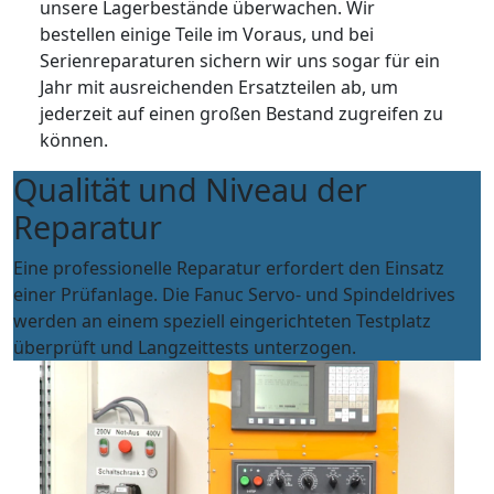
unsere Lagerbestände überwachen. Wir
bestellen einige Teile im Voraus, und bei
Serienreparaturen sichern wir uns sogar für ein
Jahr mit ausreichenden Ersatzteilen ab, um
jederzeit auf einen großen Bestand zugreifen zu
können.
Qualität und Niveau der
Reparatur
Eine professionelle Reparatur erfordert den Einsatz
einer Prüfanlage. Die Fanuc Servo- und Spindeldrives
werden an einem speziell eingerichteten Testplatz
überprüft und Langzeittests unterzogen.