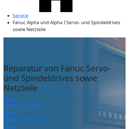
Service
Fanuc Alpha und Alpha I Servo- und Spindeldrives
sowie Netzteile
Reparatur von Fanuc Servo-
und Spindeldrives sowie
Netzteile
Fanuc
Alpha Servo Drive
Fanuc
Alpha Spindle Drive
Fanuc