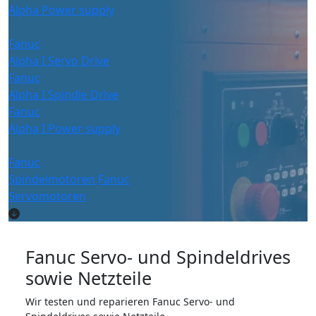
Alpha Power supply
Fanuc
Alpha I Servo Drive
Fanuc
Alpha I Spindle Drive
Fanuc
Alpha I Power supply
Fanuc
Spindelmotoren
Fanuc
Servomotoren
Fanuc Servo- und Spindeldrives
sowie Netzteile
Wir testen und reparieren Fanuc Servo- und