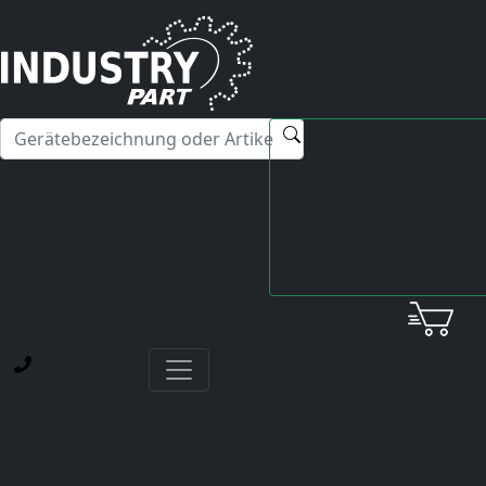
✕
Hallo! Ich kann Ihnen gerne bei Fragen zu unseren
Servicedienstleistungen weiterhelfen.
Startseite
Fanuc
Servo Amplifier
A06B-6080-H305