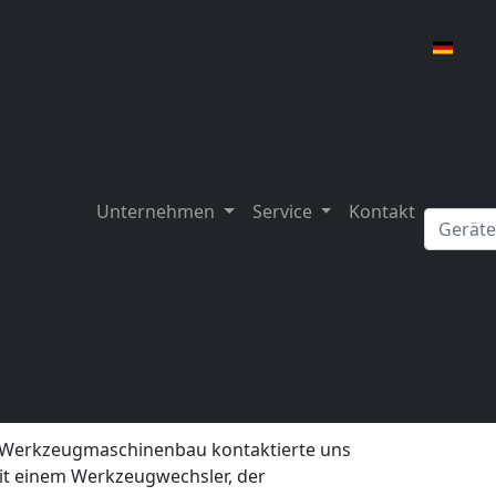
Unternehmen
Service
Kontakt
AJPEE-08DK2KU Induktionsmotors nach
erkzeugmaschine
efall.
 Werkzeugmaschinenbau kontaktierte uns
t einem Werkzeugwechsler, der