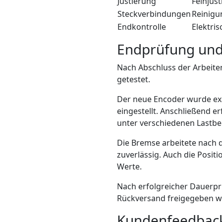
Justierung
Feinjus
Steckverbindungen
Reinigu
Endkontrolle
Elektri
Endprüfung und
Nach Abschluss der Arbeit
getestet.
Der neue Encoder wurde exa
eingestellt. Anschließend 
unter verschiedenen Lastb
Die Bremse arbeitete nach 
zuverlässig. Auch die Posit
Werte.
Nach erfolgreicher Dauerp
Rückversand freigegeben w
Kundenfeedbac