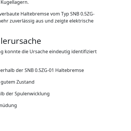
 Kugellagern.
e verbaute Haltebremse vom Typ SNB 0.5ZG-
mehr zuverlässig aus und zeigte elektrische
hlerursache
g konnte die Ursache eindeutig identifiziert
nerhalb der SNB 0.5ZG-01 Haltebremse
n gutem Zustand
halb der Spulenwicklung
ermüdung