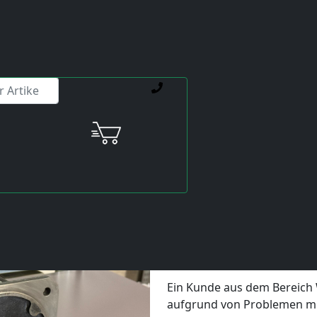
ienstleistungen weiterhelfen.
motors nach Bremsenausfall in einer Werkzeugmaschine
14.06.2026 von Viktor Siebert
Reparatur eines Yaskawa U
Bremsenausfall in einer W
Ein echter Servic
Ein Kunde aus dem Bereich
aufgrund von Problemen mi