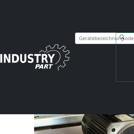
✕
Hallo! Ich kann Ihnen gerne bei Fragen zu unseren Serviced
Startseite
Aktuelle Blog-Beiträge
Reparatur eines Yaskawa UAJPEE-08DK2KU Induktions