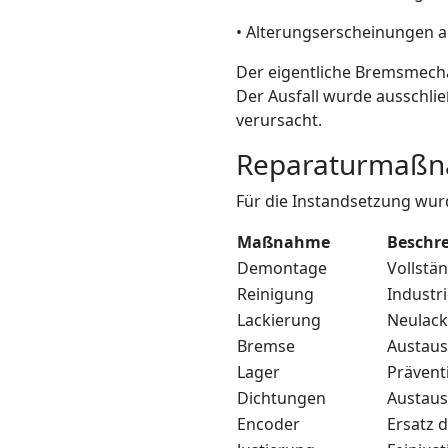
• Alterungserscheinungen 
Der eigentliche Bremsmech
Der Ausfall wurde ausschli
verursacht.
Reparaturmaß
Für die Instandsetzung wur
Maßnahme
Beschr
Demontage
Vollstä
Reinigung
Industr
Lackierung
Neulack
Bremse
Austaus
Lager
Prävent
Dichtungen
Austaus
Encoder
Ersatz 