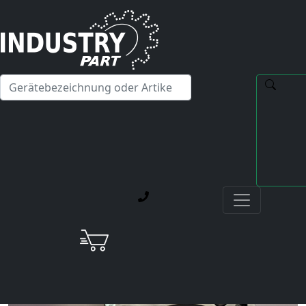
✕
Hallo! Ich kann Ihnen gerne bei Fragen zu unseren
Servicedienstleistungen weiterhelfen.
Startseite
Aktuelle Blog-Beiträge
Reparatur eines Yaskawa SGMGH-30DCA6H-OY
Servomotors: Achse sackte ab durch defekte
Haltebremse