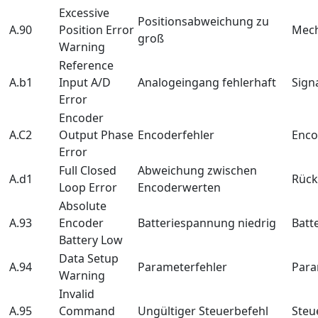
Excessive
Positionsabweichung zu
A.90
Position Error
Mech
groß
Warning
Reference
A.b1
Input A/D
Analogeingang fehlerhaft
Sign
Error
Encoder
A.C2
Output Phase
Encoderfehler
Enco
Error
Full Closed
Abweichung zwischen
A.d1
Rück
Loop Error
Encoderwerten
Absolute
A.93
Encoder
Batteriespannung niedrig
Batt
Battery Low
Data Setup
A.94
Parameterfehler
Para
Warning
Invalid
A.95
Command
Ungültiger Steuerbefehl
Steu