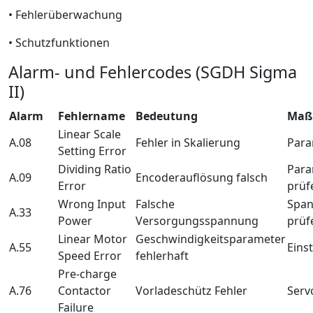
• Fehlerüberwachung
• Schutzfunktionen
Alarm- und Fehlercodes (SGDH Sigma
II)
Alarm
Fehlername
Bedeutung
Maß
Linear Scale
A.08
Fehler in Skalierung
Para
Setting Error
Dividing Ratio
Para
A.09
Encoderauflösung falsch
Error
prüf
Wrong Input
Falsche
Span
A.33
Power
Versorgungsspannung
prüf
Linear Motor
Geschwindigkeitsparameter
A.55
Eins
Speed Error
fehlerhaft
Pre-charge
A.76
Contactor
Vorladeschütz Fehler
Serv
Failure