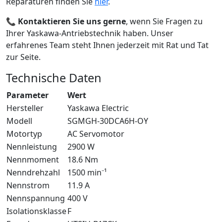
Reparaturen finden Sie
hier
.
📞
Kontaktieren Sie uns gerne
, wenn Sie Fragen zu
Ihrer Yaskawa-Antriebstechnik haben. Unser
erfahrenes Team steht Ihnen jederzeit mit Rat und Tat
zur Seite.
Technische Daten
Parameter
Wert
Hersteller
Yaskawa Electric
Modell
SGMGH-30DCA6H-OY
Motortyp
AC Servomotor
Nennleistung
2900 W
Nennmoment
18.6 Nm
Nenndrehzahl
1500 min⁻¹
Nennstrom
11.9 A
Nennspannung
400 V
Isolationsklasse
F