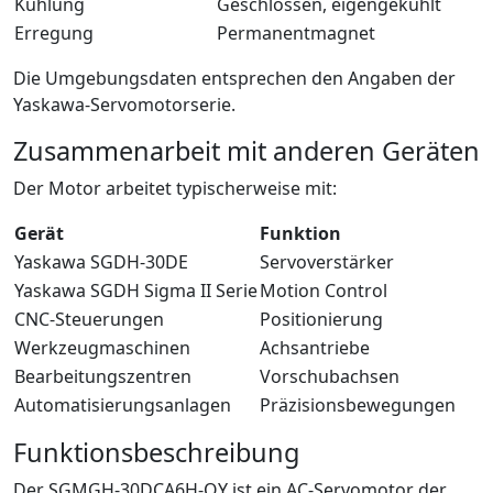
Kühlung
Geschlossen, eigengekühlt
Erregung
Permanentmagnet
Die Umgebungsdaten entsprechen den Angaben der
Yaskawa-Servomotorserie.
Zusammenarbeit mit anderen Geräten
Der Motor arbeitet typischerweise mit:
Gerät
Funktion
Yaskawa SGDH-30DE
Servoverstärker
Yaskawa SGDH Sigma II Serie
Motion Control
CNC-Steuerungen
Positionierung
Werkzeugmaschinen
Achsantriebe
Bearbeitungszentren
Vorschubachsen
Automatisierungsanlagen
Präzisionsbewegungen
Funktionsbeschreibung
Der SGMGH-30DCA6H-OY ist ein AC-Servomotor der