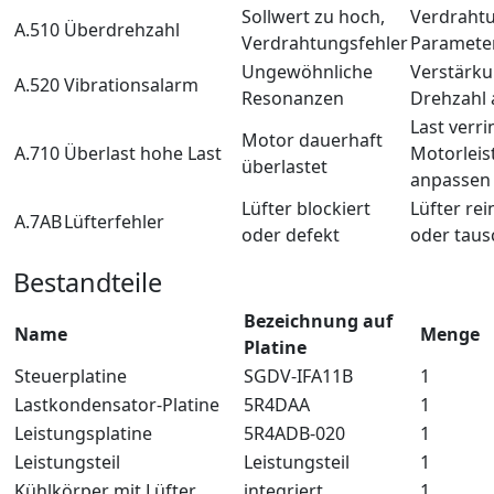
Sollwert zu hoch,
Verdraht
A.510
Überdrehzahl
Verdrahtungsfehler
Paramete
Ungewöhnliche
Verstärku
A.520
Vibrationsalarm
Resonanzen
Drehzahl
Last verri
Motor dauerhaft
A.710
Überlast hohe Last
Motorleis
überlastet
anpassen
Lüfter blockiert
Lüfter rei
A.7AB
Lüfterfehler
oder defekt
oder tau
Bestandteile
Bezeichnung auf
Name
Menge
Platine
Steuerplatine
SGDV-IFA11B
1
Lastkondensator-Platine
5R4DAA
1
Leistungsplatine
5R4ADB-020
1
Leistungsteil
Leistungsteil
1
Kühlkörper mit Lüfter
integriert
1