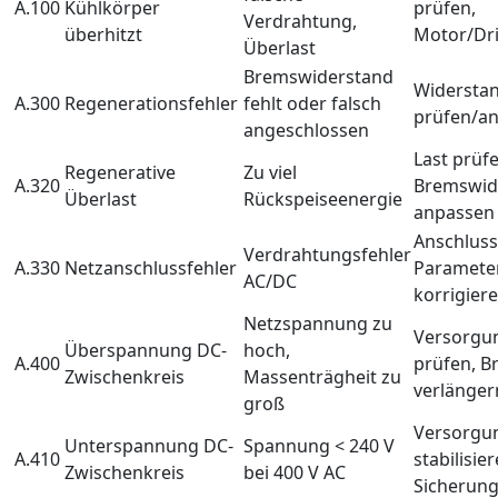
A.100
Kühlkörper
prüfen,
Verdrahtung,
überhitzt
Motor/Dri
Überlast
Bremswiderstand
Widersta
A.300
Regenerationsfehler
fehlt oder falsch
prüfen/an
angeschlossen
Last prüfe
Regenerative
Zu viel
A.320
Bremswid
Überlast
Rückspeiseenergie
anpassen
Anschluss
Verdrahtungsfehler
A.330
Netzanschlussfehler
Paramete
AC/DC
korrigier
Netzspannung zu
Versorgu
Überspannung DC-
hoch,
A.400
prüfen, B
Zwischenkreis
Massenträgheit zu
verlänger
groß
Versorgu
Unterspannung DC-
Spannung < 240 V
A.410
stabilisier
Zwischenkreis
bei 400 V AC
Sicherung