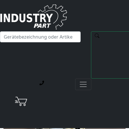
✕
Hallo! Ich kann Ihnen gerne bei Fragen zu unseren
Servicedienstleistungen weiterhelfen.
Startseite
Aktuelle Blog-Beiträge
Reparaturfall Yaskawa Servopack SGDV-
5R4D11A020000 mit Fehler A.410 Unterspannung