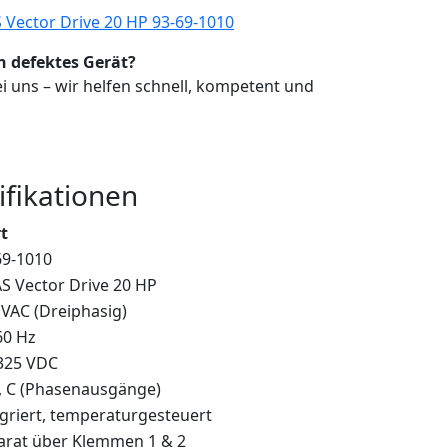
 Vector Drive 20 HP 93-69-1010
n defektes Gerät?
i uns – wir helfen schnell, kompetent und
ifikationen
t
69-1010
S Vector Drive 20 HP
 VAC (Dreiphasig)
60 Hz
 325 VDC
B, C (Phasenausgänge)
egriert, temperaturgesteuert
arat über Klemmen 1 & 2