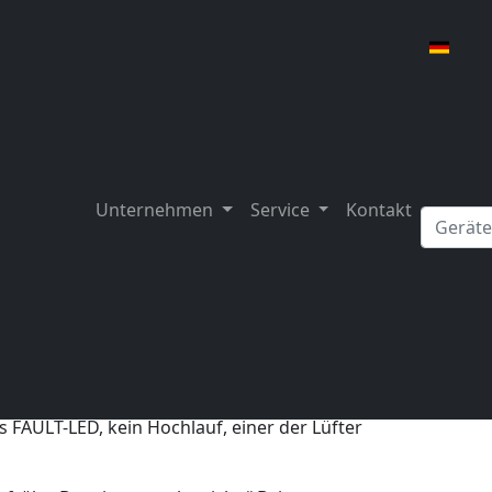
Unternehmen
Service
Kontakt
erkstatt -> Ein Fall von Überspannung HAAS
010
ei uns eintraf, lag der Verdacht auf einem
s FAULT-LED, kein Hochlauf, einer der Lüfter