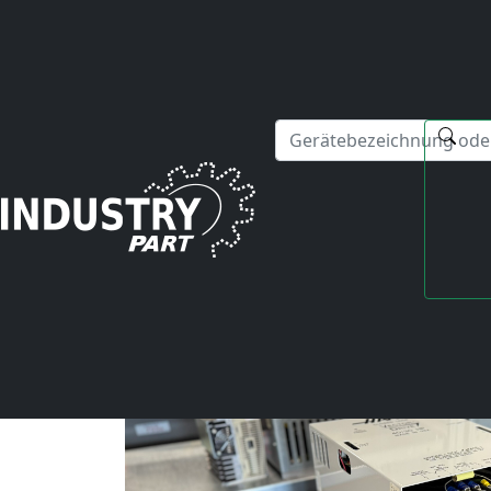
✕
Hallo! Ich kann Ihnen gerne bei Fragen zu unseren Serviced
Startseite
Aktuelle Blog-Beiträge
Reparaturbericht aus der Werkstatt -&gt; Ein Fall vo