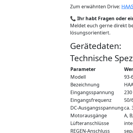
Zum erwähnten Drive:
HAAS
📞
Ihr habt Fragen oder ei
Meldet euch gerne direkt be
lösungsorientiert.
Gerätedaten:
Technische Spez
Parameter
Wer
Modell
93-
Bezeichnung
HAA
Eingangsspannung
230
Eingangsfrequenz
50/
DC-Ausgangsspannung
ca.
Motorausgänge
A, 
Lüfteranschlüsse
int
REGEN-Anschluss
sep