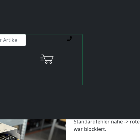
ienstleistungen weiterhelfen.
n Überspannung HAAS Vector Drive 20 HP 93-69-1010
31.08.2025 von Viktor Siebert
Reparaturbericht aus der W
Vector Drive 20 HP 93-69-1
Als das 20 HP Vector Drive b
Standardfehler nahe -> rote
war blockiert.