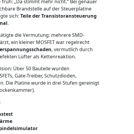
 früh: „Da stimmt mehr nicht.“ Bei genauer
iechbare Brandstelle auf der Steuerplatine
gte sich:
Teile der Transistoransteuerung
gnal
.
stätigte die Vermutung: mehrere SMD-
zt, ein kleiner MOSFET war regelrecht
erspannungsschaden
, vermutlich durch
efekten Lüfter als Kettenreaktion.
ision: Über 50 Bauteile wurden
FETs, Gate-Treiber, Schutzdioden,
 Die Platine wurde in drei Stufen gereinigt
Trockenkammer).
:
nstest
Wärme
pindelsimulator