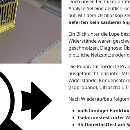
Doch unser Techniker ahnte
Analyse fiel eine deutlich r
auf. Mit dem Oszilloskop zei
lieferten kein sauberes Si
Ein Blick unter die Lupe be
Widerstände waren geschwär
geschmolzen. Diagnose:
Üb
plötzliche Netzspitze oder d
Die Reparatur forderte Präz
ausgetauscht: darunter MOS
Widerstände, Kondensatoren.
(Isopropanol, Ultraschall, 
Nach Wiederaufbau folgten
vollständiger Funktio
Isolationstest unter 
3h Dauerlasttest am S