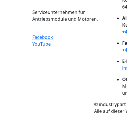
Ro
6
Serviceunternehmen für
A
Antriebsmodule und Motoren.
K
+4
Facebook
Fa
YouTube
+4
E-
in
Ö
Mo
un
© industrypar
Alle auf diese