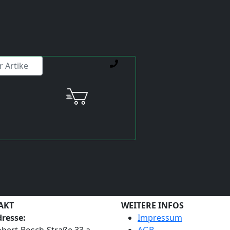
ienstleistungen weiterhelfen.
Neues Bearbeitungszentrum f
Yaskawa-Antriebe
Seit kurzem haben wir eine neue Partnerschaft mit e
Damit wir weiterhin
Reparaturlösungen für abgek
finden können, wurde uns ein Bearbeitungszentrum z
Ziel ist es einen Teststand zu entwickeln, welcher die
Namen des Herstellers reparieren können. Mit diese
Kooperationen mit Maschinenherstellern weiter aus u
Ersatzteilverfügbarkeit und Produktion für die End
AKT
WEITERE INFOS
resse:
Impressum