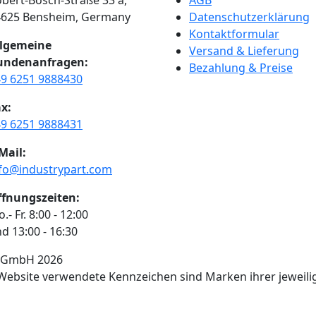
bert-Bosch-Straße 33 a,
AGB
4625 Bensheim, Germany
Datenschutzerklärung
Kontaktformular
llgemeine
Versand & Lieferung
undenanfragen:
Bezahlung & Preise
9 6251 9888430
x:
9 6251 9888431
Mail:
fo@industrypart.com
ffnungszeiten:
.- Fr. 8:00 - 12:00
d 13:00 - 16:30
t GmbH 2026
r Website verwendete Kennzeichen sind Marken ihrer jeweili