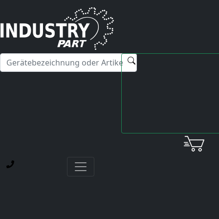
✕
Hallo! Ich kann Ihnen gerne bei Fragen zu unseren
Servicedienstleistungen weiterhelfen.
Startseite
News
Beschaffungsprobleme mit Elektronik-Dienstleistern:
Ein Appell an Unternehmen