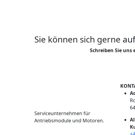
Sie können sich gerne au
Schreiben Sie uns 
KONT
Ad
Ro
6
Serviceunternehmen für
A
Antriebsmodule und Motoren.
K
+4