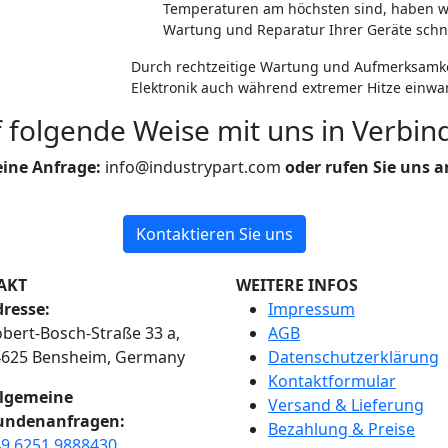
Temperaturen am höchsten sind, haben w
Wartung und Reparatur Ihrer Geräte schnel
Durch rechtzeitige Wartung und Aufmerksamkei
Elektronik auch während extremer Hitze einwan
f folgende Weise mit uns in Verbin
eine Anfrage:
info@industrypart.com
oder rufen Sie uns a
Kontaktieren Sie uns
AKT
WEITERE INFOS
resse:
Impressum
bert-Bosch-Straße 33 a,
AGB
4625 Bensheim, Germany
Datenschutzerklärung
Kontaktformular
llgemeine
Versand & Lieferung
undenanfragen:
Bezahlung & Preise
9 6251 9888430