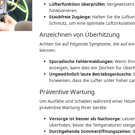
Lüfterfunktion überprüfen:
Vergewissern 
funktionieren.
Staubfreie Zugänge:
Halten Sie die Lüftu
Schmutz, um eine optimale Luftzirkulation
Anzeichnen von Überhitzung
Achten Sie auf folgende Symptome, die auf ei
können:
Sporadische Fehlermeldungen:
Wenn Ihre
anzeigen, kann dies ein Zeichen für Überh
Ungewöhnlich laute Betriebsgeräusche:
E
hinweisen, dass die Lüfter unter hoher La
Präventive Wartung
Um Ausfälle und Schäden während einer Hitze
präventive Wartung Ihrer Geräte:
Vorsorge ist besser als Nachsorge:
Lassen
überholen, bevor die Temperaturen steige
Durchgehende Sommeröffnungszeiten:
B