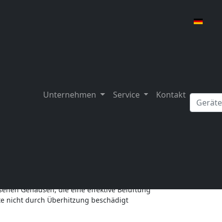
Unternehmen
Service
Kontakt
nächsten Hitzewelle achten
warmen Tage genießen, haben Maschinen oft
ssenen Gehäusen, die eine effektive Belüftung
te nicht durch Überhitzung beschädigt