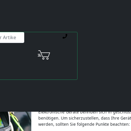
ienstleistungen weiterhelfen.
Darauf sollten Sie bei der 
Zuletzt aktualisiert: 09.10.2025
Der Sommer ist nun da, und während wir die 
schwer damit zu kämpfen.
Elektronische Geräte befinden sich in geschlo
benötigen. Um sicherzustellen, dass Ihre Gerä
werden, sollten Sie folgende Punkte beachten: